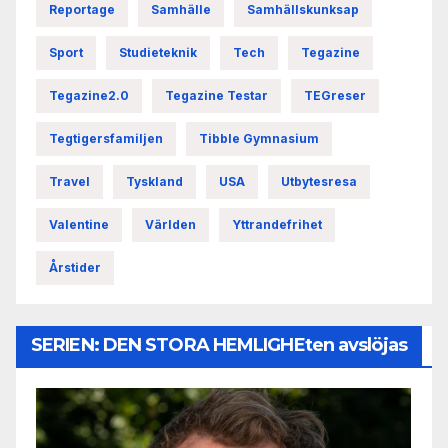
Reportage
Samhälle
Samhällskunksap
Sport
Studieteknik
Tech
Tegazine
Tegazine2.0
Tegazine Testar
TEGreser
Tegtigersfamiljen
Tibble Gymnasium
Travel
Tyskland
USA
Utbytesresa
Valentine
Världen
Yttrandefrihet
Årstider
SERIEN: DEN STORA HEMLIGHEten avslöjas