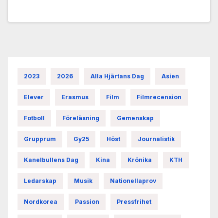
2023
2026
Alla Hjärtans Dag
Asien
Elever
Erasmus
Film
Filmrecension
Fotboll
Föreläsning
Gemenskap
Grupprum
Gy25
Höst
Journalistik
Kanelbullens Dag
Kina
Krönika
KTH
Ledarskap
Musik
Nationellaprov
Nordkorea
Passion
Pressfrihet