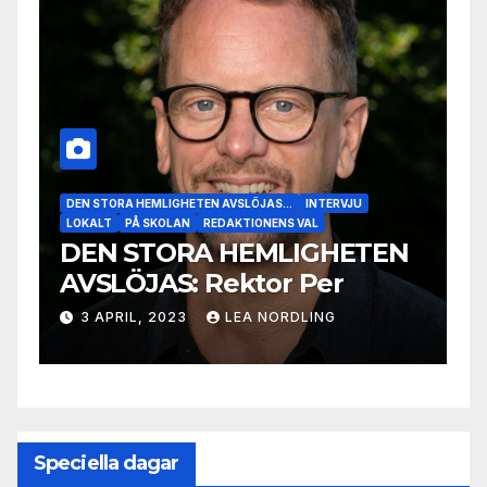
VJU
DEN STORA HEMLIGHETEN AVSLÖJAS...
INTERVJU
LOKALT
PÅ SKOLAN
ETEN
DEN STORA HEMLIGHETEN
AVSLÖJAS: Ghamar
27 MARS, 2023
LEA NORDLING
Speciella dagar