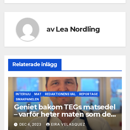
av
Lea Nordling
Relaterade inlägg
INTERVJU
MAT
REDAKTIONENS VAL
REPORTAGE
SMAKPANELEN
Geniet bakom TEGs matsedel
– varför heter maten som den
gör?
DEC 4, 2023
EIRA VELASQUEZ