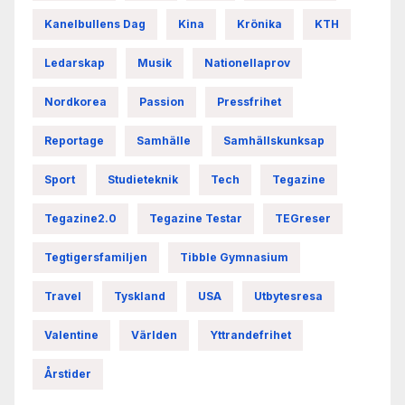
Kanelbullens Dag
Kina
Krönika
KTH
Ledarskap
Musik
Nationellaprov
Nordkorea
Passion
Pressfrihet
Reportage
Samhälle
Samhällskunksap
Sport
Studieteknik
Tech
Tegazine
Tegazine2.0
Tegazine Testar
TEGreser
Tegtigersfamiljen
Tibble Gymnasium
Travel
Tyskland
USA
Utbytesresa
Valentine
Världen
Yttrandefrihet
Årstider