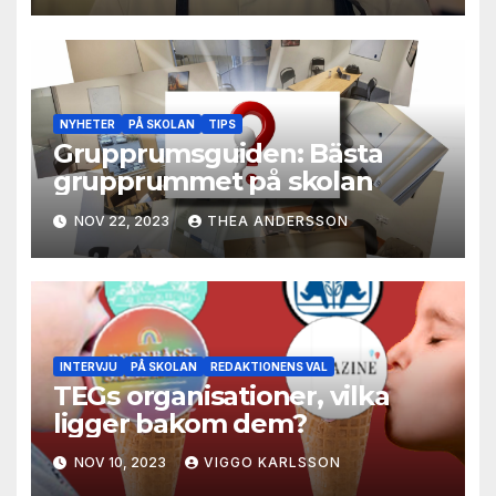
NYHETER
PÅ SKOLAN
TIPS
Grupprumsguiden: Bästa
grupprummet på skolan
NOV 22, 2023
THEA ANDERSSON
INTERVJU
PÅ SKOLAN
REDAKTIONENS VAL
TEGs organisationer, vilka
ligger bakom dem?
NOV 10, 2023
VIGGO KARLSSON