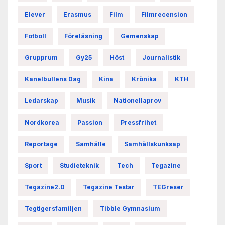
Elever
Erasmus
Film
Filmrecension
Fotboll
Föreläsning
Gemenskap
Grupprum
Gy25
Höst
Journalistik
Kanelbullens Dag
Kina
Krönika
KTH
Ledarskap
Musik
Nationellaprov
Nordkorea
Passion
Pressfrihet
Reportage
Samhälle
Samhällskunksap
Sport
Studieteknik
Tech
Tegazine
Tegazine2.0
Tegazine Testar
TEGreser
Tegtigersfamiljen
Tibble Gymnasium