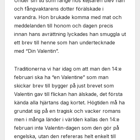
Under sin tid som fånge hos kejsaren blev han
och fångvaktarens dotter förälskade i
varandra. Hon brukade komma med mat och
meddelanden till honom och dagen precis
innan hans avrättning lyckades han smuggla ut
ett brev till henne som han undertecknade
med “Din Valentin”.
Traditionerna vi har idag om att man den 14:e
februari ska ha “en Valentine” som man
skickar brev till bygger på just brevet som
Valentin gav till flickan han älskade, det första
kända alla hjärtans dag kortet. Högtiden må ha
grundat sig på en tragisk och vacker romans
men i många länder i världen kallas den 14:e
februari inte Valentin-dagen som den gör på
engelska, utan den refereras helt enkelt till