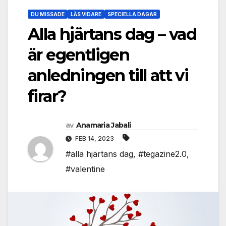
DU MISSADE
LÄS VIDARE
SPECIELLA DAGAR
Alla hjärtans dag – vad
är egentligen
anledningen till att vi
firar?
av
Anamaria Jabali
FEB 14, 2023
#alla hjärtans dag
,
#tegazine2.0
,
#valentine