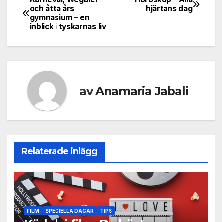
Inläggsnavigering
och åtta års
hjärtans dag
gymnasium – en
inblick i tyskarnas liv
av
Anamaria Jabali
Relaterade inlägg
FILM
SPECIELLA DAGAR
TIPS