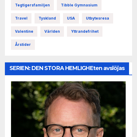
Tegtigersfamiljen
Tibble Gymnasium
Travel
Tyskland
USA
Utbytesresa
Valentine
Världen
Yttrandefrihet
Årstider
SERIEN: DEN STORA HEMLIGHEten avslöjas