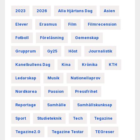
2023
2026
Alla Hjärtans Dag
Asien
Elever
Erasmus
Film
Filmrecension
Fotboll
Föreläsning
Gemenskap
Grupprum
Gy25
Höst
Journalistik
Kanelbullens Dag
Kina
Krönika
KTH
Ledarskap
Musik
Nationellaprov
Nordkorea
Passion
Pressfrihet
Reportage
Samhälle
Samhällskunksap
Sport
Studieteknik
Tech
Tegazine
Tegazine2.0
Tegazine Testar
TEGreser