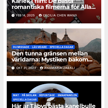
Kärlek i film: De bästa
romantiska filmerna för Alla
hjärtans dag
FEB 14, 2025
CECILIA CHEN WANG
DU MISSADE
LÄS VIDARE
SPECIELLA DAGAR
Den tunna gränsen mellan
världarna: Mystiken bakom
Halloween-firandet
OKT 31, 2023
ANAMARIA JABALI
MAT
PÅ SKOLAN
REPORTAGE
SMAKPANELEN
SPECIELLA DAGAR
Här är Täbys bästa kanelbulle