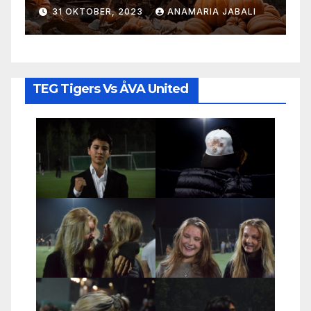
Halloween-firandet
s
31 OKTOBER, 2023
ANAMARIA JABALI
TEG Tigers Vs ÅVA United