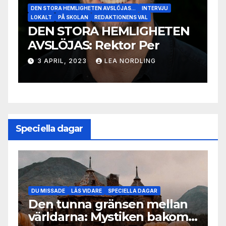
DEN STORA HEMLIGHETEN AVSLÖJAS...
INTERVJU
D
LOKALT
PÅ SKOLAN
REDAKTIONENS VAL
L
DEN STORA HEMLIGHETEN
D
AVSLÖJAS: Rektor Per
A
3 APRIL, 2023
LEA NORDLING
Speciella dagar
M
DU MISSADE
LÄS VIDARE
SPECIELLA DAGAR
S
a
Den tunna gränsen mellan
H
världarna: Mystiken bakom
k