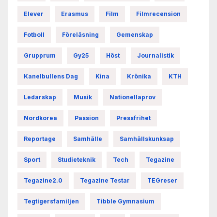
Elever
Erasmus
Film
Filmrecension
Fotboll
Föreläsning
Gemenskap
Grupprum
Gy25
Höst
Journalistik
Kanelbullens Dag
Kina
Krönika
KTH
Ledarskap
Musik
Nationellaprov
Nordkorea
Passion
Pressfrihet
Reportage
Samhälle
Samhällskunksap
Sport
Studieteknik
Tech
Tegazine
Tegazine2.0
Tegazine Testar
TEGreser
Tegtigersfamiljen
Tibble Gymnasium