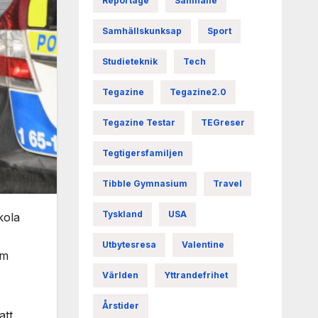
Reportage
Samhälle
Samhällskunksap
Sport
Studieteknik
Tech
Tegazine
Tegazine2.0
Tegazine Testar
TEGreser
Tegtigersfamiljen
Tibble Gymnasium
Travel
Tyskland
USA
kola
Utbytesresa
Valentine
om
Världen
Yttrandefrihet
Årstider
att