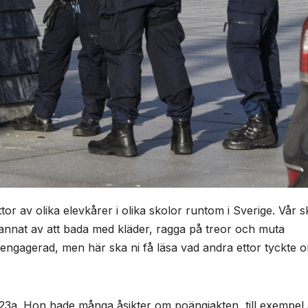
ttor av olika elevkårer i olika skolor runtom i Sverige. Vår s
 annat av att bada med kläder, ragga på treor och muta
å engagerad, men här ska ni få läsa vad andra ettor tyckte 
 N23a. Hon hade många åsikter om poängjakten, till exempel 