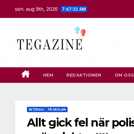
Hoppa
sön. aug 9th, 2026
7:47:33 AM
till
innehåll
HEM
REDAKTIONEN
OM OS
INTERVJU
PÅ SKOLAN
Allt gick fel när po