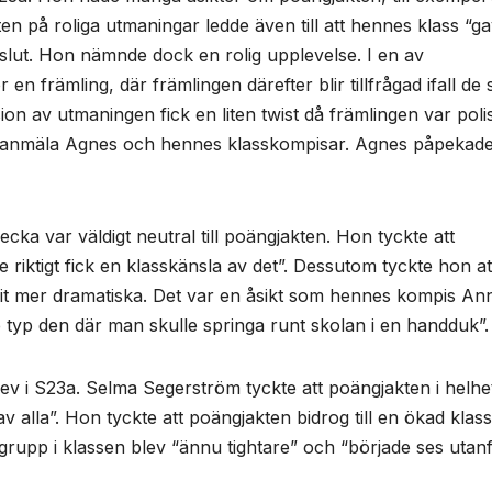
sten på roliga utmaningar ledde även till att hennes klass “g
lut. Hon nämnde dock en rolig upplevelse. I en av
 en främling, där främlingen därefter blir tillfrågad ifall de 
on av utmaningen fick en liten twist då främlingen var polis
ch anmäla Agnes och hennes klasskompisar. Agnes påpekade
ka var väldigt neutral till poängjakten. Hon tyckte att
 riktigt fick en klasskänsla av det”. Dessutom tyckte hon at
rit mer dramatiska. Det var en åsikt som hennes kompis An
re typ den där man skulle springa runt skolan i en handduk”.
DEN STORA HEMLIGHETEN AVSLÖJAS...
n elev i S23a. Selma Segerström tyckte att poängjakten i helhe
INTERVJU
PÅ SKOLAN
REDAKTIONENS VAL
 alla”. Hon tyckte att poängjakten bidrog till en ökad klas
DEN STORA
upp i klassen blev “ännu tightare” och “började ses utan
HEMLIGHETE