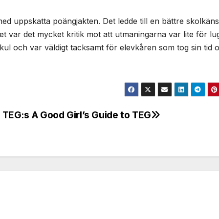
N AVSLÖJAS:
17 OKTOBER, 2023
LEA
med uppskatta poängjakten. Det ledde till en bättre skolkäns
SÄCKPIPEMA
NORDLING
t var det mycket kritik mot att utmaningarna var lite för lu
 kul och var väldigt tacksamt för elevkåren som tog sin tid 
NNEN
t TEG:s
A Good Girl’s Guide to TEG