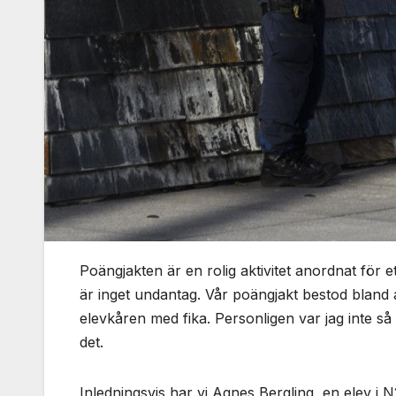
Poängjakten är en rolig aktivitet anordnat för e
är inget undantag. Vår poängjakt bestod bland
elevkåren med fika. Personligen var jag inte s
det.
Inledningsvis har vi Agnes Bergling, en elev i