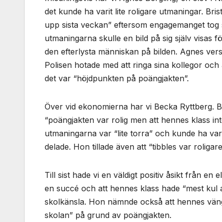
det kunde ha varit lite roligare utmaningar. Bri
upp sista veckan” eftersom engagemanget tog s
utmaningarna skulle en bild på sig själv visas för
den efterlysta människan på bilden. Agnes versi
Polisen hotade med att ringa sina kollegor o
det var “höjdpunkten på poängjakten”.
Över vid ekonomierna har vi Becka Ryttberg. Bec
“poängjakten var rolig men att hennes klass inte
utmaningarna var “lite torra” och kunde ha va
delade. Hon tillade även att “tibbles var roliga
Till sist hade vi en väldigt positiv åsikt från e
en succé och att hennes klass hade “mest kul av
skolkänsla. Hon nämnde också att hennes vängr
skolan” på grund av poängjakten.