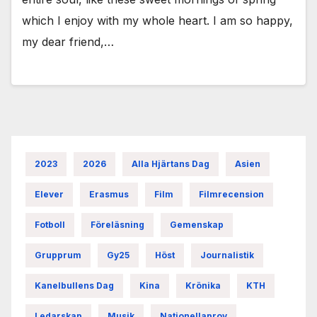
which I enjoy with my whole heart. I am so happy,
my dear friend,…
2023
2026
Alla Hjärtans Dag
Asien
Elever
Erasmus
Film
Filmrecension
Fotboll
Föreläsning
Gemenskap
Grupprum
Gy25
Höst
Journalistik
Kanelbullens Dag
Kina
Krönika
KTH
Ledarskap
Musik
Nationellaprov