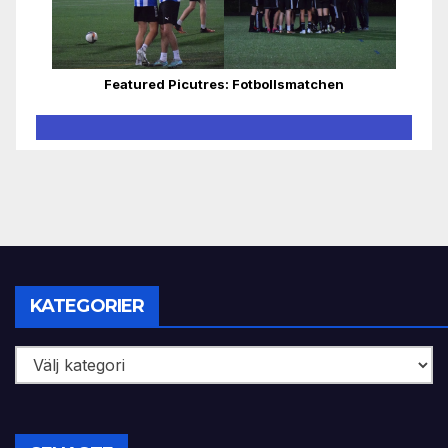
Featured Picutres: Fotbollsmatchen
KATEGORIER
Kategorier