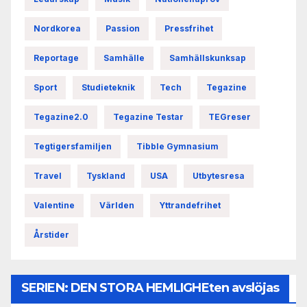
Nordkorea
Passion
Pressfrihet
Reportage
Samhälle
Samhällskunksap
Sport
Studieteknik
Tech
Tegazine
Tegazine2.0
Tegazine Testar
TEGreser
Tegtigersfamiljen
Tibble Gymnasium
Travel
Tyskland
USA
Utbytesresa
Valentine
Världen
Yttrandefrihet
Årstider
SERIEN: DEN STORA HEMLIGHEten avslöjas